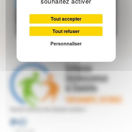
souhaitez activer
Tout accepter
Tout refuser
Personnaliser
Suivez-nous sur les réseaux sociaux !
Picto
Picto
Picto
Plan du site