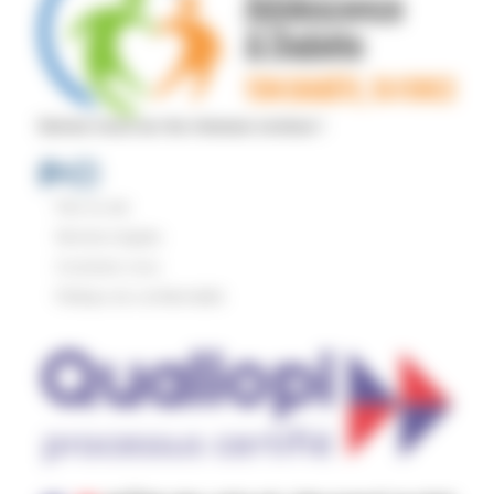
Suivez-nous sur les réseaux sociaux !
Picto
Picto
Picto
Plan du site
Mentions légales
Contactez-nous
Politique de confidentialité